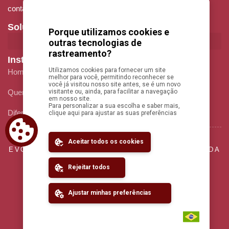
contato@evokepesquisas.com.br
Soluções
Porque utilizamos cookies e
outras tecnologias de
rastreamento?
Institucional
Utilizamos cookies para fornecer um site
Home
melhor para você, permitindo reconhecer se
você já visitou nosso site antes, se é um novo
visitante ou, ainda, para facilitar a navegação
Quem Somos
em nosso site.
Para personalizar a sua escolha e saber mais,
Diferenciais
clique aqui para ajustar as suas preferências
Contato
Aceitar todos os cookies
EVOKE PESQUISAS E ANALISE SENSORIAL LTDA
CNPJ: 29.694.573/0001-44
Rejeitar todos
(11) 9 5291-8732
(11) 3032-2488
Ajustar minhas preferências
TODOS OS DIREITOS RESERVADOS
AVISO DE PRIVACIDAD
POLÍTICAS DE PRIVACIDADE