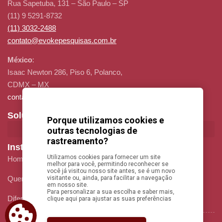
Rua Sapetuba, 131 – São Paulo – SP
(11) 9 5291-8732
(11) 3032-2488
contato@evokepesquisas.com.br
México
:
Isaac Newton 286, Piso 6, Polanco,
CDMX – MX
contato@evokepesquisas.com.br
Soluções
Porque utilizamos cookies e
outras tecnologias de
rastreamento?
Institucional
Utilizamos cookies para fornecer um site
Home
melhor para você, permitindo reconhecer se
você já visitou nosso site antes, se é um novo
Quem Somos
visitante ou, ainda, para facilitar a navegação
em nosso site.
Para personalizar a sua escolha e saber mais,
Diferenciais
clique aqui para ajustar as suas preferências
Contato