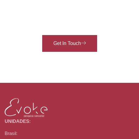
Development Speak The
Same Language, Success
Is Natural.”
Get In Touch
UNIDADES:
Brasil: